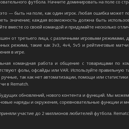
новательного футбола. Начните доминировать на поле со стр
это — быть на поле, как один игрок. Любая ошибка может по
еть значение; каждая возможность должна быть использо
те вместе со своей командой и придумайте несколько отлич
кшен от третьего лица, с различными игровыми режимами, до
чных режима, такие как 3v3, 4v4, 5v5 и рейтинговые матчи
ения в игре.
льная командная работа и общение с товарищами по кома
сутствуют фолы, офсайды или VAR. Используйте правильную 
ручные, так как нет автоматизации, помощи или статистики
чи в Rematch.
 будущих обновлений, нового контента и функций. Мы може
новые наряды и окружения, соревновательные функции и мн
приняли участие до 2 миллионов любителей футбола. Rematc