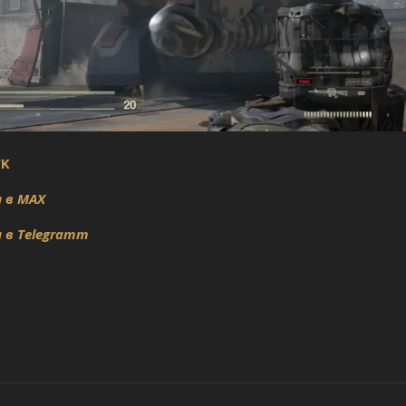
VK
 в MAX
 в Telegramm