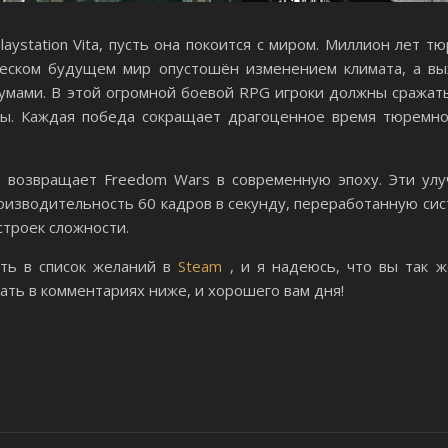
aystation Vita, пусть она покоится с миром. Миллион лет 
ическом будущем мир опустошён изменением климата, а в
мами. В этой огромной боевой RPG игроки должны сражатьс
ы. Каждая победа сокращает драгоценное время тюремног
 возвращает Freedom Wars в современную эпоху. Эти улу
оизводительность 60 кадров в секунду, переработанную сис
строек сложности.
ть в список желаний в
Steam
, и я надеюсь, что вы так ж
ть в комментариях ниже, и хорошего вам дня!