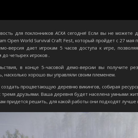
овость для поклонников
АСКА
сегодня! Если вы не можете 
am Open World Survival Craft Fest, который пройдет с 27 мая 
емо-версия дает игрокам 5 часов доступа к игре, позволя
м до четырех игроков
.
ьствия, в конце 5-часовой демо-версии вы получите рез
ь, насколько хорошо вы управляли своим племенем.
 создать процветающую деревню викингов, собирая ресурсы, 
и с тремя друзьями. Ваша деревня будет населена умными ж
ам придется решить, для какой работы они подходят лучше в