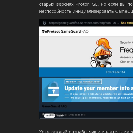
старых версиях Proton GE, но если вы п
неспособность инициализировать GameGuar
Хотя каждый разработчик и издатель имее