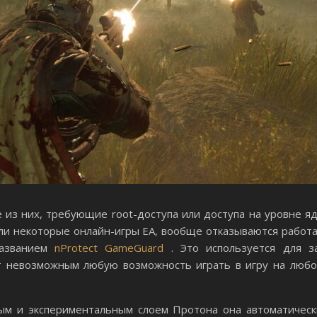
 из них, требующие root-доступа или доступа на уровне яд
y или некоторые онлайн-игры EA, вообще отказываются работ
названием
nProtect GameGuard
. Это используется для з
т невозможным любую возможность играть в игру на любо
ым и экспериментальным слоем Протона она автоматическ