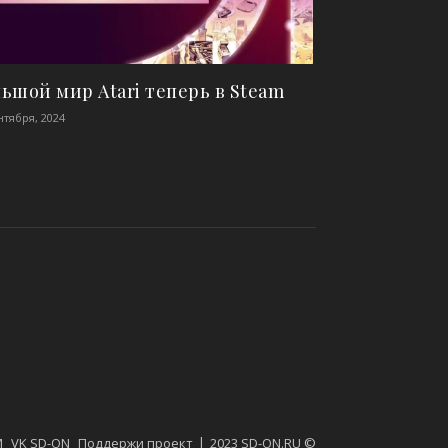
ьшой мир Atari теперь в Steam
нтября, 2024
M
VK SD-ON
Поддержи проект
2023 SD-ON.RU ©