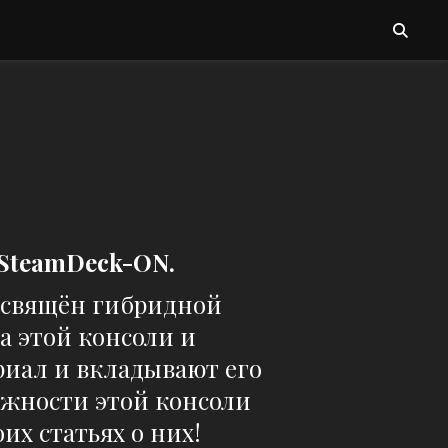
 SteamDeck-ON.
освящён гибридной
на этой консоли и
риал и вкладывают его
можности этой консоли
их статьях о них!