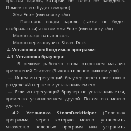
простой пароль, который не точно не забудешь.
Поменять его будет геморно)
— Жми Enter (или кнопку «А»)
— Повторно вводи пароль (также не будет
отображаться) и потом жми Enter (или кнопку «А»)
— Можно закрывать консоль
— Можно перезагрузить Steam Deck
4
. Установка необходимых программ:
4
.1. Установка браузера:
— В режиме рабочего стола открываем магазин
приложений Discover (3 иконка в левом нижнем углу)
— Ищем интересующий браузер через поиск или в
разделе «Интернет» и устанавливаем его
— Если интересующий браузер не устанавливается,
временно устанавливаем другой. Потом его можно
удалить
4
.
2
. Установка
Steam
Deck
Helper
(Полезная
программа, через которую можно установить
множество полезных программ или устранить