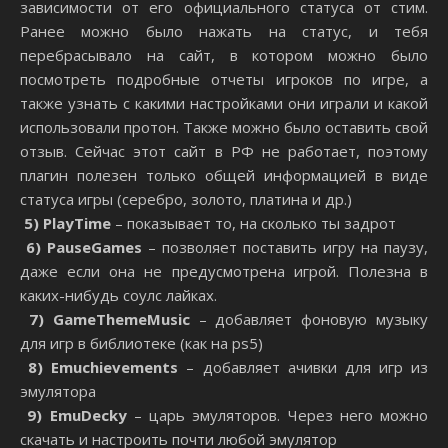
зависимости от его официального статуса от стим.
Ранее можно было нажать на статус, и тебя
перебрасывало на сайт, в котором можно было
посмотреть подробные отчеты игроков по игре, а
также узнать с какими настройками они играли и какой
использовали протон. Также можно было оставить свой
отзыв. Сейчас этот сайт в РФ не работает, поэтому
плагин полезен только общей информацией в виде
статуса игры (серебро, золото, платина и др.)
5)
PlayTime
– показывает то, на сколько ты задрот
6)
Pause
Games
– позволяет поставить игру на паузу,
даже если она не предусмотрена игрой. Полезна в
каких-нибудь соулс лайках.
7)
Game
Theme
Music
– добавляет фоновую музыку
для игр в библиотеке (как на ps5)
8)
Emuchievements
– добавляет ачивки для игр из
эмулятора
9)
EmuDecky
– царь эмуляторов. Через него можно
скачать и настроить почти любой эмулятор