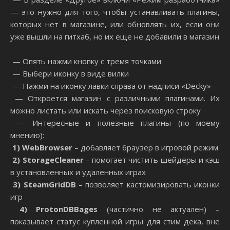
— это нужно для того, чтобы устанавливать плагины,
которых нет в магазине, или обновлять их, если они
уже вышли на гитхаб, но их еще не добавили в магазин
— Опять нажми кнопку с тремя точками
— Выбери иконку в виде вилки
— Нажми на иконку лавки справа от надписи «Decky»
— Откроется магазин с различными плагинами. Их
можно листать или искать через поисковую строку
— Интересные и полезные плагины (по моему
мнению):
1)
Web
Browser
– добавляет браузер в игровой режим
2)
Storage
Cleaner
– помогает чистить шейдеры и кэш
в установленных и удаленных играх
3)
SteamGridDB
– позволяет кастомизировать иконки
игр
4)
ProtonDB
Bages
(частично не актуален) –
показывает статус купленной игры для стим дека, вне