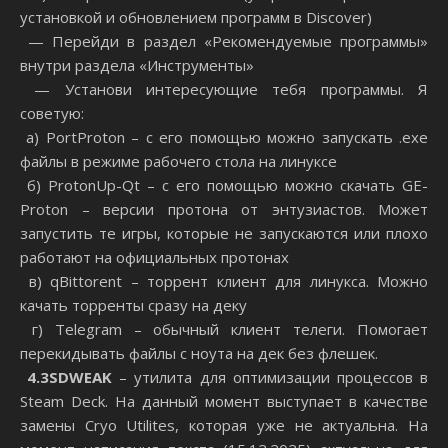
установкой и обновлением программ в Discover)
— Перейди в раздел «Рекомендуемые программы»
внутри раздела «Инструменты»
— Установи интересующие тебя программы. Я
советую:
а) PortProton – с его помощью можно запускать .exe
файлы в режиме рабочего стола на линуксе
б) ProtonUp-Qt – с его помощью можно скачать GE-
Proton – версии протона от энтузиастов. Может
запустить те игры, которые не запускаются или плохо
работают на официальных протонах
в) qBittorent – торрент клиент для линукса. Можно
качать торренты сразу на деку
г) Telegram – обычный клиент телеги. Помогает
перекидывать файлы с ноута на дек без флешек.
4
.
3
SDWEAK
– утилита для оптимизации процессов в
Steam Deck. На данный момент выступает в качестве
замены Cryo Utilites, которая уже не актуальна. На