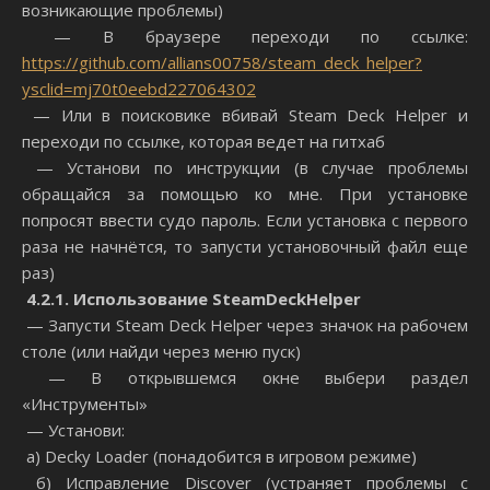
возникающие проблемы)
— В браузере переходи по ссылке:
https://github.com/allians00758/steam_deck_helper?
ysclid=mj70t0eebd227064302
— Или в поисковике вбивай Steam Deck Helper и
переходи по ссылке, которая ведет на гитхаб
— Установи по инструкции (в случае проблемы
обращайся за помощью ко мне. При установке
попросят ввести судо пароль. Если установка с первого
раза не начнётся, то запусти установочный файл еще
раз)
4
.
2
.1. Использование
Steam
Deck
Helper
— Запусти Steam Deck Helper через значок на рабочем
столе (или найди через меню пуск)
— В открывшемся окне выбери раздел
«Инструменты»
— Установи:
а) Decky Loader (понадобится в игровом режиме)
б) Исправление Discover (устраняет проблемы с