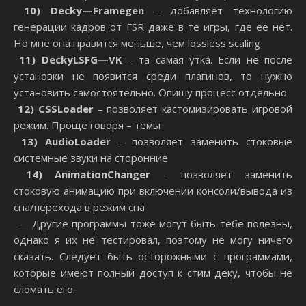
10)
Decky
—
Framegen
– добавляет технологию
генерации кадров от FSR даже в те игры, где её нет.
Но мне она нравится меньше, чем lossless scaling
11)
Decky
LSFG
—
VK
– та самая утка. Если не после
установки не появится среди плагинов, то нужно
установить самостоятельно. Опишу процесс отдельно
12)
CSS
Loader
– позволяет кастомизировать игровой
режим. Проще говоря – темы
13)
Audio
Loader
– позволяет заменить стоковые
системные звуки на сторонние
14)
Animation
Changer
– позволяет заменить
стоковую анимацию при включении консоли/вывода из
сна/перехода в режим сна
— Другие программы тоже могут быть тебе полезны,
однако я их не тестировал, поэтому не могу ничего
сказать. Следует быть осторожными с программами,
которые имеют полный доступ к стим деку, чтобы не
сломать его.