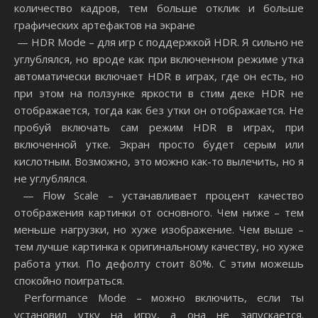
количество кадров, тем больше отклик и больше
графических артефактов на экране
— HDR Mode – для игр с поддержкой HDR. Я сильно не
углублялся, но вроде как при включенном режиме утка
автоматически включает HDR в играх, где он есть, но
при этом на ползунке яркости в стим деке HDR не
отображается, тогда как без утки он отображается. Не
пробуй включать сам режим HDR в играх, при
включенной утке. Экран просто будет серым или
кислотным. Возможно, это можно как-то вылечить, но я
не углублялся.
— Flow Scale – устанавливает процент качество
отображения картинки от основного. Чем ниже – тем
меньше нагрузки, но хуже изображение. Чем выше –
тем лучше картинка к оригинальному качеству, но хуже
работа утки. По дефолту стоит 80%. С этим можешь
спокойно поиграться.
Performance Mode – можно включить, если ты
установил утку на игру, а она не запускается.