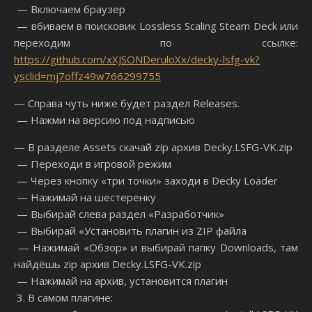
— Включаем браузер
— вбиваем в поисковик Lossless Scaling Steam Deck или
переходим по ссылке:
https://github.com/xXJSONDeruloXx/decky-lsfg-vk?
ysclid=mj7offz49w766299755
— Справа чуть ниже будет раздел Releases.
— Нажми на версию под надписью
— В разделе Assets скачай zip архив Decky.LSFG-VK.zip
— Переходи в игровой режим
— Через кнопку «три точки» заходи в Decky Loader
— Нажимай на шестеренку
— Выбирай слева раздел «Разработчик»
— Выбирай «Установить плагин из ZIP файла
— Нажимай «Обзор» и выбирай папку Downloads, там
найдёшь zip архив Decky.LSFG-VK.zip
— Нажимай на архив, установится плагин
3. В самом плагине: