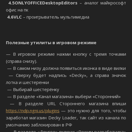
4.5
ONLYOFFICE
Desk
top
Edi
tors
– аналог майкрософт
офис на пк
4.6
VLC
– проигрыватель мультимедиа
Полезные утилиты в игровом режиме
— В игровом режиме нажми кнопку с тремя точками
(справа снизу).
— В самом низу должна появиться иконка в виде вилки
— Сверху будет надпись «Decky», а справа значок
лотка и шестеренки
— Выбирай шестерёнку
— В разделе «Канал магазина» выбери «Сторонний»
— В разделе URL Стороннего магазина впиши
https
://
ndp
.
ngni
.
us
/
plugins
— это нужно для того, чтобы
заработал магазин Decky Loader, так сайт из канала по
умолчанию заблокирован в РФ
— В разделе «Другое» включи «Режим разработчика»