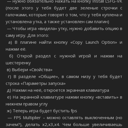
— нужно обязательно нажать на кнопку Install LSFG-VK
(после этого у тебя будет две зеленые строчки с
галочками, которые говорят о том, что у тебя куплена и
установлена утка, а также установлен сам плагин)
— Чтобы игра «видела» утку, нужно добавить опцию в
саму игру. Для этого:
а) В плагине найти кнопку «Copy Launch Option» и
нажми её.
б) Открой раздел с нужной игрой и нажми на
шестеренку
в) Выбери «Свойства»
г) В разделе «Общие», в самом низу у тебя будет
строка «Параметры запуска»
д) Нажми на неё, откроется экранная клавиатура
е) На экранной клавиатуре нажми кнопку «вставить» в
нижнем правом углу
ж) Теперь игра будет бустить fps
— FPS Multiplier – можно оставлять выключенным (но
зачем?), делать х2,х3,х4. Чем больше увеличиваешь