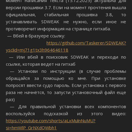
момент написания текста (15.12.2025) актуальна для
версии прошивки 3.7. Если на момент прочтения вышла
официальная, стабильная прошивка 3.8, то
устанавливать SDWEAK не нужно, если иное не
противоречит информация на странице гитхаба.
— Вбей в бразуере ссылку:
https://github.com/Taskerer/SDWEAK?
ysclid=mj71g1tx3h964646118
— Или вбей в поисковик SDWEAK и переходи по
ссылке, которая ведет на гитхаб
— Установи по инструкции (в случае проблемы
обращайся за помощью ко мне. При установке
попросят ввести судо пароль. Если установка с первого
раза не начнётся, то запусти установочный файл еще
раз)
— Для правильной установки всех компонентов
воспользуйся подсказкой из этого видео:
https://youtube.com/shorts/aLxMulnNuMU?
si=hmWlP_GrNXdQWbh1