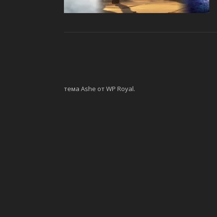
тема Ashe от
WP Royal
.